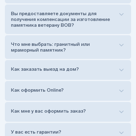
Стела (основная часть, где наносятся данные
усопшего)
Вы предоставляете документы для
Тумба (постамент, на который при помощи
получения компенсации за изготовление
штыря устанавливается стела)
памятника ветерану ВОВ?
Цветник (обрамление могилки, бывает, что
от цветника отказываются)
Обработка и сверловка комплекта
Что мне выбрать: гранитный или
Расположение символа веры (крестик или
мраморный памятник?
полумесяц)
Нанесение портрета (портрет можно заменить
Как заказать выезд на дом?
на символ веры или вовсе портрет не рисовать)
Гравировка ФИО и дат жизни (шрифт может быть
как классический прямой, так и под наклоном или
прописной)
Как оформить Online?
Установка памятника на кладбище
Лично приехать в один из офисов
Оформить заказ удаленно (online)
Как мне у вас оформить заказ?
Заказать бесплатный выезд менеджера на дом
Лично приехать в один из офисов
Оформить заказ удаленно (online)
У вас есть гарантии?
Заказать бесплатный выезд менеджера на дом