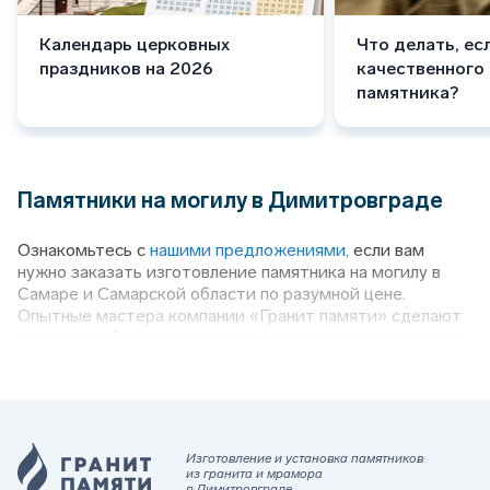
Календарь церковных
Что делать, ес
праздников на 2026
качественного
памятника?
Памятники на могилу в Димитровграде
Ознакомьтесь с
нашими предложениями,
если вам
нужно заказать изготовление памятника на могилу в
Самаре и Самарской области по разумной цене.
Опытные мастера компании «Гранит памяти» сделают
для вашего близкого человека красивое и долговечное
надгробие. Кроме того, мы можем предоставить
рабочую бригаду, чтобы установить его, а также
произвести благоустройство места захоронения под
ключ (поставить оградку, столик со скамейкой,
каменные вазы под цветы, лампадки для свечей,
Изготовление и установка памятников
декоративные скульптуры).
из гранита и мрамора
в Димитровграде